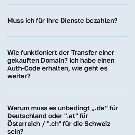
späteren Betrieb der Domain (z. B. beim 
Hosting-Anbieter) fallen geringe laufende 
Muss ich für Ihre Dienste bezahlen?
Gebühren an. Diese bewegen sich für .de 
Nein, bei uns zahlen Sie nur den Kaufpreis 
Domains bei ca. 5€ / Jahr
der Domain – ohne zusätzliche Vermittlungs- 
oder Servicegebühren.
Wie funktioniert der Transfer einer 
gekauften Domain? Ich habe einen 
Auth-Code erhalten, wie geht es 
weiter?
Mit dem Auth-Code beauftragen Sie Ihren 
Provider, die Domain zu übernehmen. Gerne 
begleiten wir Sie bei diesem einfachen und 
Warum muss es unbedingt „.de“ für 
schnellen Prozess.
Deutschland oder ".at" für 
Österreich / ".ch" für die Schweiz 
sein?