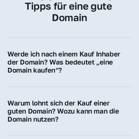
Tipps für eine gute 
Domain
Werde ich nach einem Kauf Inhaber 
der Domain? Was bedeutet „eine 
Domain kaufen“?
Ja, Sie werden der offizielle Domain-Inhaber. 
Sie erhalten alle Rechte zur Nutzung, 
Verwaltung oder Weiterveräußerung der 
Warum lohnt sich der Kauf einer 
Domain.
guten Domain? Wozu kann man die 
Domain nutzen?
Eine starke Domain steigert Sichtbarkeit, 
Vertrauen und Markenwert. Nutzen Sie sie 