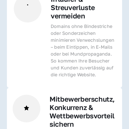
Streuverluste 
vermeiden
Domains ohne Bindestriche 
oder Sonderzeichen 
minimieren Verwechslungen 
– beim Eintippen, in E-Mails 
oder bei Mundpropaganda. 
So kommen Ihre Besucher 
und Kunden zuverlässig auf 
die richtige Website.
Mitbewerberschutz, 
Konkurrenz & 
Wettbewerbsvorteil 
sichern 