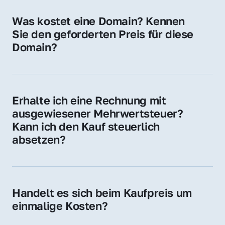
für Ihre Website, Weiterleitung, E-Mail-
Was kostet eine Domain? Kennen 
Adressen oder als digitale Investition.
Sie den geforderten Preis für diese 
Domain?
Der Preis variiert je nach Domain. Für diese 
Domain liegt ein konkreter Kaufpreis vor – 
kontaktieren Sie uns gerne für ein 
Erhalte ich eine Rechnung mit 
unverbindliches Angebot.
ausgewiesener Mehrwertsteuer? 
Kann ich den Kauf steuerlich 
absetzen?
Ja, Sie erhalten eine Rechnung mit MwSt. 
Für Unternehmen ist der Kauf in der Regel 
steuerlich absetzbar.
Handelt es sich beim Kaufpreis um 
einmalige Kosten?
Ja. Der Kaufpreis ist einmalig. Nur beim 